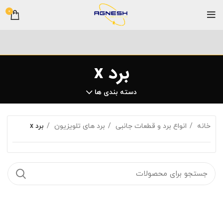
0
برد x
دسته بندی ها
خانه
انواع برد و قطعات جانبی
برد های تلویزیون
برد x