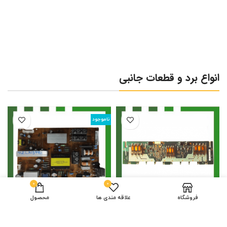
انواع برد و قطعات جانبی
ناموجود
0
0
فروشگاه
علاقه مندی ها
محصول
برد اینورتر سونی ۴۰CX520
برد پاور ال جی ۴۲LN5420
۲,۴۰۰,۰۰۰
تومان
۵,۰۰۰,۰۰۰
تومان