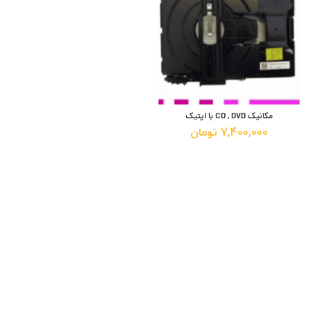
مکانیک CD , DVD با اپتیک
7,400,000
تومان