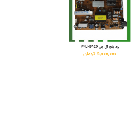
برد پاور ال جی ۴۲LN5420
5,000,000
تومان