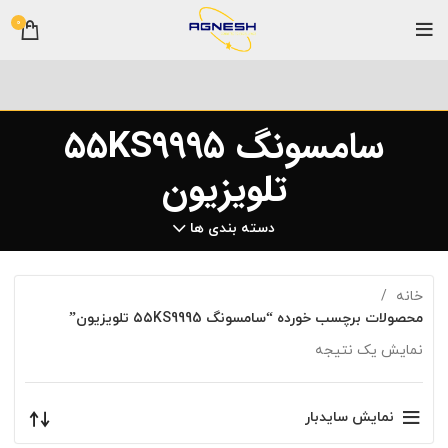
0
سامسونگ ۵۵KS9995
تلویزیون
دسته بندی ها
خانه
محصولات برچسب خورده “سامسونگ ۵۵KS9995 تلویزیون”
نمایش یک نتیجه
نمایش سایدبار