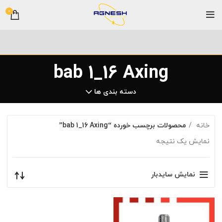
0
bab 1_16 Axing
دسته بندی ها
خانه
محصولات برچسب خورده “bab 1_16 Axing”
نمایش یک نتیجه
نمایش سایدبار