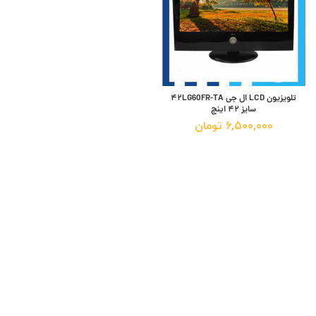
تلویزیون LCD ال جی ۴۲LG60FR-TA
سایز ۴۲ اینچ
6,500,000
تومان