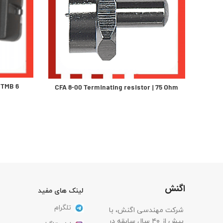
TMB 6 آمپلی فایرآنتن مرکزی مولتی باند
CFA 8-00 Terminating resistor | 75 Ohm
اگنش
لینک های مفید
تلگرام
شرکت مهندسی اگنش، با
بیش از ۴۰ سال سابقه در