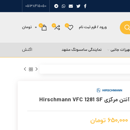
05138415050
0
0
0
ورود / فرم ثبت نام
0
تومان
هیزات جانبی
نمایندگی سامسونگ مشهد
اگنش
Hirschmann VFC 1281
650,000
تومان