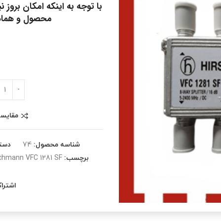
با توجه به اینکه امکان بروز
محصول و هماه
مقایس
شناسه محصول:
74
دست
برچسب:
schmann VFC 1281 SF
اشترا