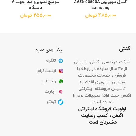
کنترل تلویزیون AA59-00800A
سوئیچ تصویر و صدا جهت ۴
samsung
دستگاه
485,000
تومان
255,000
تومان
اگنش
لینک های مفید
تلگرام
شرکت مهندسی اگنش، با بیش
از ۴۰ سال سابقه در رابطه با
اینستاگرام
فروش و خدمات محصولات
واتساپ
صوتی و تصویری اقدام به
تاسیس
فروشگاه اینترنتی
آپارات
اگنش
جهت ارائه تجهیزات برتر را
توئتر
نموده است.
اولویت فروشگاه اینترنتی
اگنش ، کسب رضایت
مشتریان است.